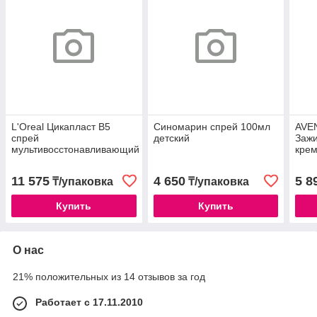
L'Oreal Цикапласт В5
Синомарин спрей 100мл
AVEN
спрей
детский
Заж
мультивосстонавливающий
крем
100мл
повр
/220
11 575
4 650
5 8
₸/упаковка
₸/упаковка
Купить
Купить
О нас
21% положительных из 14 отзывов за год
Работает с 17.11.2010