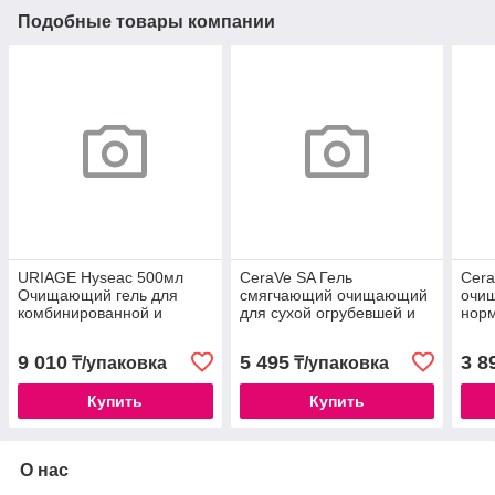
Подобные товары компании
URIAGE Hyseac 500мл
CeraVe SA Гель
Cera
Очищающий гель для
смягчающий очищающий
очи
комбинированной и
для сухой огрубевшей и
норм
жирной кожи /6098
неровной кожи 177мл
кож
9 010
5 495
3 8
₸/упаковка
₸/упаковка
Купить
Купить
О нас