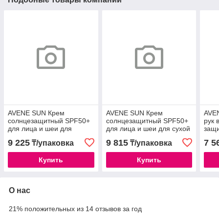
AVENE SUN Крем
AVENE SUN Крем
AVEN
солнцезащитный SPF50+
солнцезащитный SPF50+
рук 
для лица и шеи для
для лица и шеи для сухой
защ
комбинированной, жирной
кожи 50мл
9 225
9 815
7 5
₸/упаковка
₸/упаковка
кожи 50мл
Купить
Купить
О нас
21% положительных из 14 отзывов за год