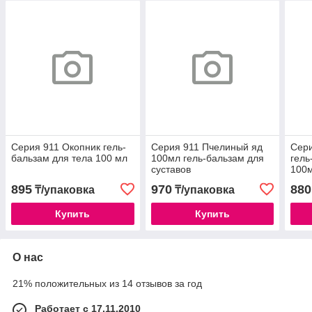
Серия 911 Окопник гель-
Серия 911 Пчелиный яд
Сери
бальзам для тела 100 мл
100мл гель-бальзам для
гель
суставов
100
895
970
880
₸/упаковка
₸/упаковка
Купить
Купить
О нас
21% положительных из 14 отзывов за год
Работает с 17.11.2010