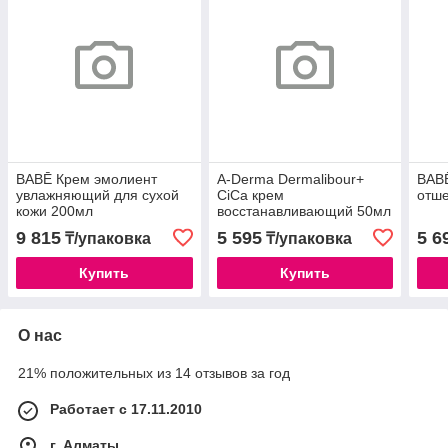
BABĒ Крем эмолиент
A-Derma Dermalibour+
BAB
увлажняющий для сухой
CiCa крем
отш
кожи 200мл
восстанавливающий 50мл
9 815
5 595
5 6
₸/упаковка
₸/упаковка
Купить
Купить
О нас
21% положительных из 14 отзывов за год
Работает с 17.11.2010
г. Алматы