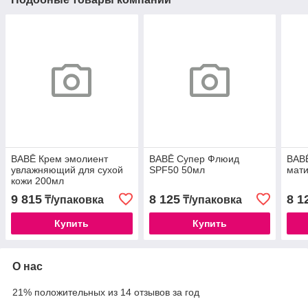
BABĒ Крем эмолиент
BABĒ Супер Флюид
BAB
увлажняющий для сухой
SPF50 50мл
мат
кожи 200мл
9 815
8 125
8 1
₸/упаковка
₸/упаковка
Купить
Купить
О нас
21% положительных из 14 отзывов за год