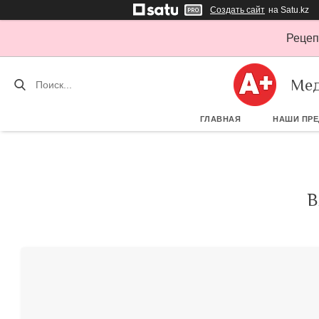
Создать сайт
на Satu.kz
Рецеп
Мед
ГЛАВНАЯ
НАШИ ПР
B