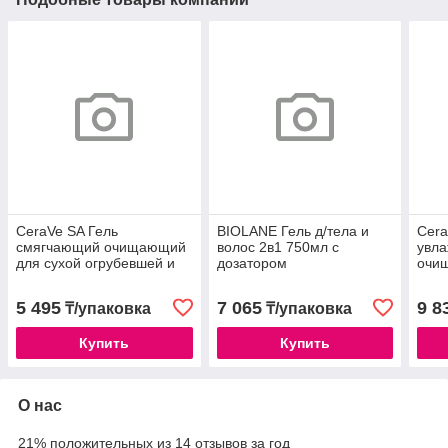
CeraVe SA Гель
BIOLANE Гель д/тела и
Cera
смягчающий очищающий
волос 2в1 750мл с
увл
для сухой огрубевшей и
дозатором
очи
неровной кожи 177мл
норм
5 495
7 065
9 8
₸/упаковка
₸/упаковка
Купить
Купить
О нас
21% положительных из 14 отзывов за год