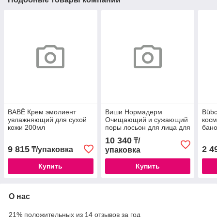
BABĒ Крем эмолиент
Виши Нормадерм
Bübc
увлажняющий для сухой
Очищающий и сужающий
косм
кожи 200мл
поры лосьон для лица для
бано
проблемной кожи 200мл
10 340
₸/
/320751
9 815
2 4
₸/упаковка
упаковка
Купить
Купить
О нас
21% положительных из 14 отзывов за год