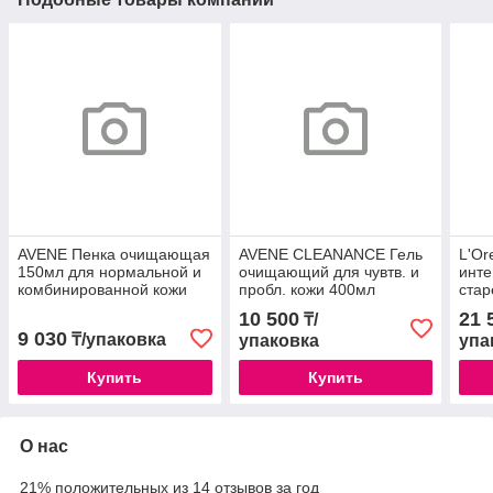
AVENE Пенка очищающая
AVENE CLEANANCE Гель
L'Or
150мл для нормальной и
очищающий для чувтв. и
инте
комбинированной кожи
пробл. кожи 400мл
стар
флакон с дозатором
комб
10 500
21 
₸/
9 030
₸/упаковка
упаковка
упа
Купить
Купить
О нас
21% положительных из 14 отзывов за год