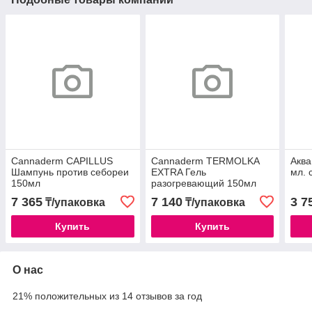
Cannaderm CAPILLUS
Cannaderm TERMOLKA
Аква
Шампунь против себореи
EXTRA Гель
мл. 
150мл
разогревающий 150мл
7 365
7 140
3 7
₸/упаковка
₸/упаковка
Купить
Купить
О нас
21% положительных из 14 отзывов за год