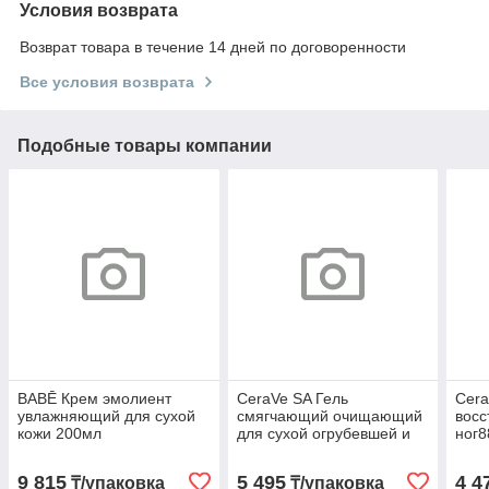
Условия возврата
Возврат товара в течение 14 дней по договоренности
Все условия возврата
Подобные товары компании
BABĒ Крем эмолиент
CeraVe SA Гель
Cera
увлажняющий для сухой
смягчающий очищающий
восс
кожи 200мл
для сухой огрубевшей и
ног8
неровной кожи 177мл
9 815
5 495
4 4
₸/упаковка
₸/упаковка