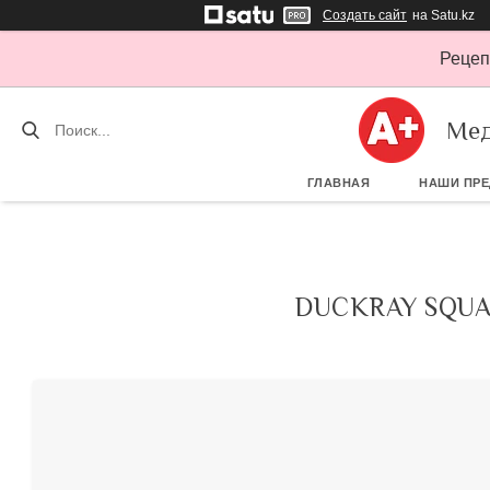
Создать сайт
на Satu.kz
Рецеп
Мед
ГЛАВНАЯ
НАШИ ПР
DUCKRAY SQU