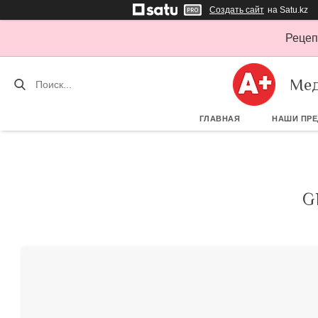
Создать сайт
на Satu.kz
Рецеп
Мед
ГЛАВНАЯ
НАШИ ПР
G