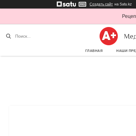
Создать сайт
на Satu.kz
Рецеп
Мед
ГЛАВНАЯ
НАШИ ПР