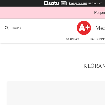
Создать сайт
на Satu.kz
Рецеп
Мед
ГЛАВНАЯ
НАШИ ПР
KLORA