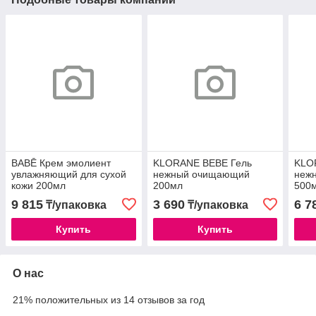
BABĒ Крем эмолиент
KLORANE BEBE Гель
KLO
увлажняющий для сухой
нежный очищающий
неж
кожи 200мл
200мл
500
9 815
3 690
6 7
₸/упаковка
₸/упаковка
Купить
Купить
О нас
21% положительных из 14 отзывов за год