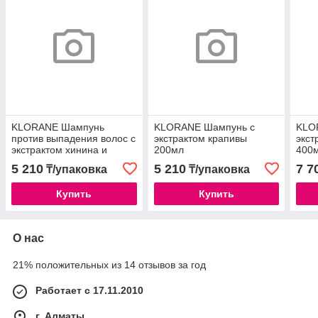
KLORANE Шампунь
KLORANE Шампунь с
KLO
против выпадения волос с
экстрактом крапивы
экст
экстрактом хинина и
200мл
400
эдельвейса 200мл
5 210
5 210
7 7
₸/упаковка
₸/упаковка
Купить
Купить
О нас
21% положительных из 14 отзывов за год
Работает с 17.11.2010
г. Алматы