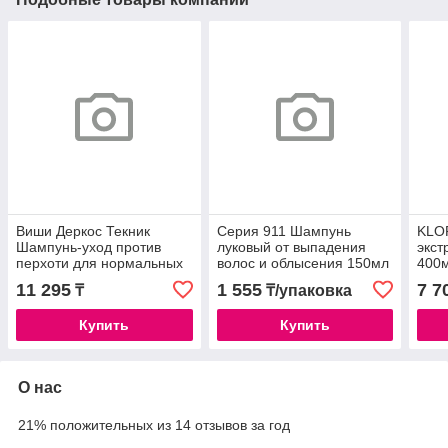
Виши Деркос Текник
Серия 911 Шампунь
KLO
Шампунь-уход против
луковый от выпадения
экст
перхоти для нормальных
волос и облысения 150мл
400
и жирных волос 200мл
11 295
1 555
7 7
₸
₸/упаковка
/330286
Купить
Купить
О нас
21% положительных из 14 отзывов за год