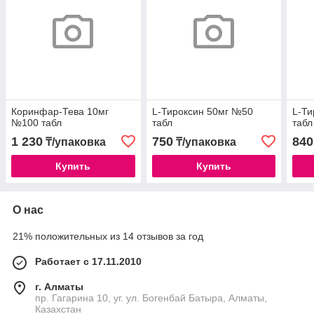
Коринфар-Тева 10мг
L-Тироксин 50мг №50
L-Ти
№100 табл
табл
табл
1 230
750
840
₸/упаковка
₸/упаковка
Купить
Купить
О нас
21% положительных из 14 отзывов за год
Работает с 17.11.2010
г. Алматы
пр. Гагарина 10, уг. ул. Богенбай Батыра, Алматы,
Казахстан