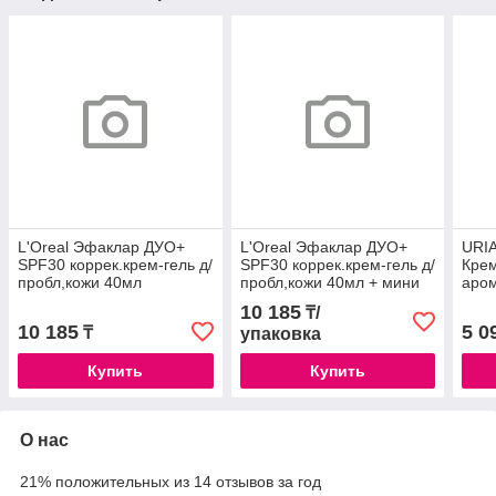
L'Oreal Эфаклар ДУО+
L'Oreal Эфаклар ДУО+
URIA
SPF30 коррек.крем-гель д/
SPF30 коррек.крем-гель д/
Крем
пробл,кожи 40мл
пробл,кожи 40мл + мини
аро
пилинг 50мл /49972
(138
10 185
₸/
10 185
5 0
₸
упаковка
Купить
Купить
О нас
21% положительных из 14 отзывов за год