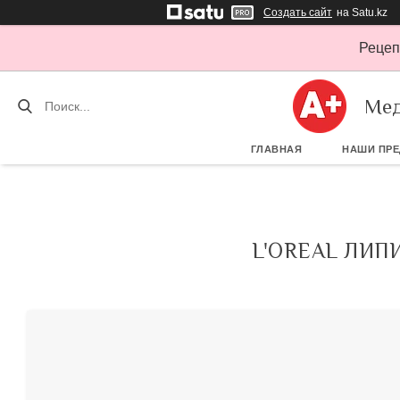
Создать сайт
на Satu.kz
Рецеп
Мед
ГЛАВНАЯ
НАШИ ПР
L'OREAL ЛИП