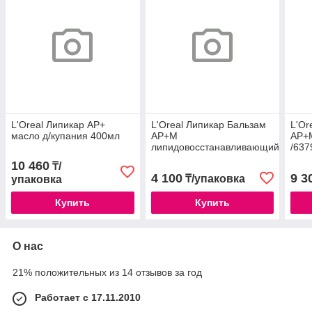
L'Oreal Липикар АР+
L'Oreal Липикар Бальзам
L'Or
масло д/купания 400мл
АР+М
АР+М
липидовосстанавливающий
/637
тройного действия 75мл
10 460
₸/
/96586
4 100
9 3
₸/упаковка
упаковка
Купить
Купить
О нас
21% положительных из 14 отзывов за год
Работает с 17.11.2010