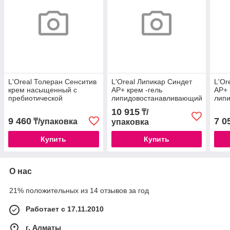
L'Oreal Толеран Сенситив
L'Oreal Липикар Синдет
L'Or
крем насыщенный с
АР+ крем -гель
АР+ 
пребиотической
липидовостанавливающий
липи
формулой 40мл /588348
и очищающий для лица и
очи
10 915
₸/
тела 400мл
тела
9 460
7 0
₸/упаковка
упаковка
Купить
Купить
О нас
21% положительных из 14 отзывов за год
Работает с 17.11.2010
г. Алматы