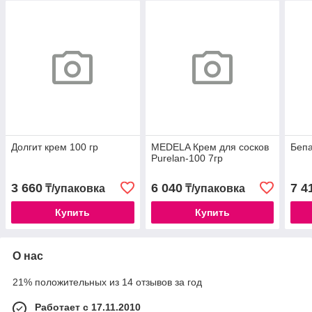
Долгит крем 100 гр
MEDELA Крем для сосков
Бепа
Purelan-100 7гр
3 660
6 040
7 4
₸/упаковка
₸/упаковка
Купить
Купить
О нас
21% положительных из 14 отзывов за год
Работает с 17.11.2010