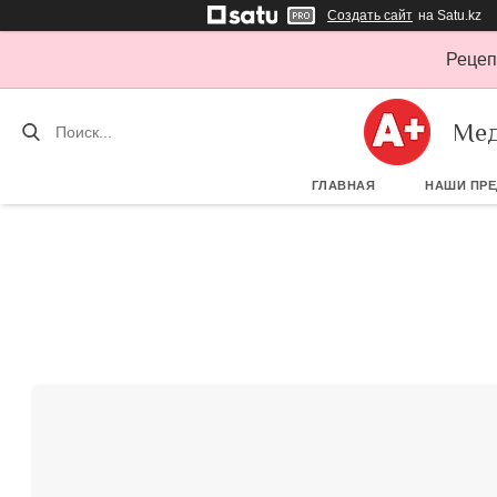
Создать сайт
на Satu.kz
Рецеп
Мед
ГЛАВНАЯ
НАШИ ПР