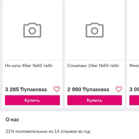
Но-шпа 40мг №60 табл
Сонапакс 10мг №60 табл
Фекс
3 285
2 980
3 0
₸/упаковка
₸/упаковка
Купить
Купить
О нас
21% положительных из 14 отзывов за год