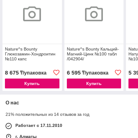
Nature^s Bounty
Nature^s Bounty Кальций-
Natu
Глюкозамин-Хондроитин
Магний-Цинк №100 табл
Нату
№110 капс
/042904/
№100
8 675
6 595
5 3
₸/упаковка
₸/упаковка
Купить
Купить
О нас
21% положительных из 14 отзывов за год
Работает с 17.11.2010
г. Алматы