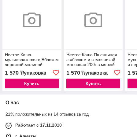
Нестле Каша
Нестле Каша Пшеничная
Нес
мультизлаковая с Яблоком
с яблоком и земляникой
муль
черникой малиной
молочная 200г в мягкой
и пе
молочная 200 г zip пакет
упаковке
г zip
1 570
1 570
1 5
₸/упаковка
₸/упаковка
Купить
Купить
О нас
21% положительных из 14 отзывов за год
Работает с 17.11.2010
г. Алматы