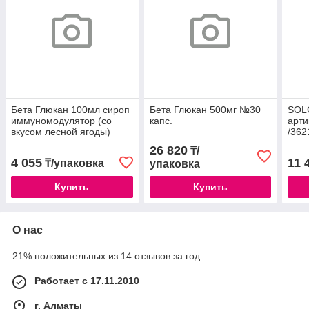
Бета Глюкан 100мл сироп
Бета Глюкан 500мг №30
SOLG
иммуномодулятор (со
капс.
арт
вкусом лесной ягоды)
/362
26 820
₸/
4 055
11 
₸/упаковка
упаковка
Купить
Купить
О нас
21% положительных из 14 отзывов за год
Работает с 17.11.2010
г. Алматы