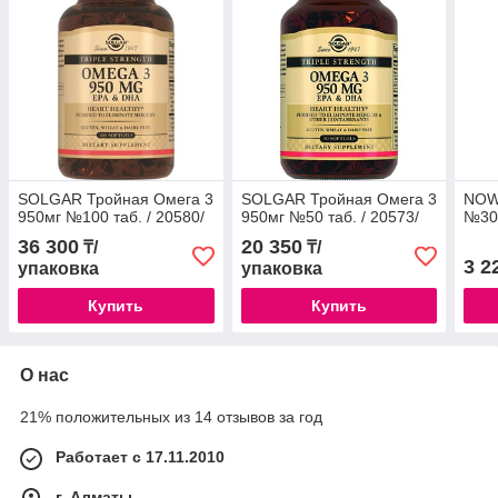
SOLGAR Тройная Омега 3
SOLGAR Тройная Омега 3
NOW
950мг №100 таб. / 20580/
950мг №50 таб. / 20573/
№30 
36 300
20 350
₸/
₸/
3 2
упаковка
упаковка
Купить
Купить
О нас
21% положительных из 14 отзывов за год
Работает с 17.11.2010
г. Алматы