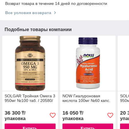
Возврат товара в течение 14 дней по договоренности
Все условия возврата
Подобные товары компании
SOLGAR Тройная Омега 3
NOW Гиалуроновая
SOL
950мг №100 таб. / 20580/
кислота 100мг №60 капс.
950м
36 300
16 050
20 
₸/
₸/
упаковка
упаковка
упа
Купить
Купить