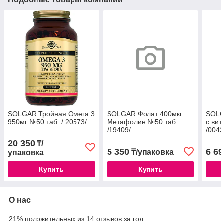
SOLGAR Тройная Омега 3
SOLGAR Фолат 400мкг
SOL
950мг №50 таб. / 20573/
Метафолин №50 таб.
с ви
/19409/
/004
20 350
₸/
5 350
6 6
₸/упаковка
упаковка
Купить
Купить
О нас
21% положительных из 14 отзывов за год