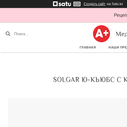
Создать сайт
на Satu.kz
Рецеп
Мед
ГЛАВНАЯ
НАШИ ПР
SOLGAR Ю-КЬЮБС С