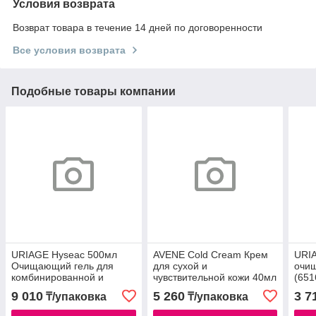
Условия возврата
Возврат товара в течение 14 дней по договоренности
Все условия возврата
Подобные товары компании
URIAGE Hyseac 500мл
AVENE Cold Cream Крем
URI
Очищающий гель для
для сухой и
очи
комбинированной и
чувствительной кожи 40мл
(651
жирной кожи /6098
9 010
5 260
3 7
₸/упаковка
₸/упаковка