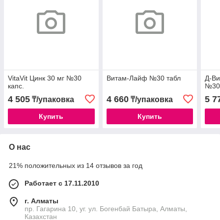
VitaVit Цинк 30 мг №30
Витам-Лайф №30 табл
Д-Ви
капс.
№30
4 505
4 660
5 7
₸/упаковка
₸/упаковка
Купить
Купить
О нас
21% положительных из 14 отзывов за год
Работает с 17.11.2010
г. Алматы
пр. Гагарина 10, уг. ул. Богенбай Батыра, Алматы,
Казахстан