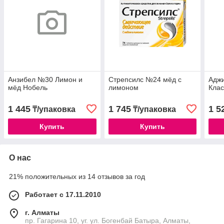
Анзибел №30 Лимон и
Стрепсилс №24 мёд с
Адж
мёд Нобель
лимоном
Клас
1 445
1 745
1 5
₸/упаковка
₸/упаковка
Купить
Купить
О нас
21% положительных из 14 отзывов за год
Работает с 17.11.2010
г. Алматы
пр. Гагарина 10, уг. ул. Богенбай Батыра, Алматы,