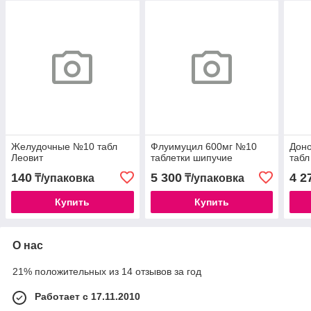
Желудочные №10 табл
Флуимуцил 600мг №10
Дон
Леовит
таблетки шипучие
табл
140
5 300
4 2
₸/упаковка
₸/упаковка
Купить
Купить
О нас
21% положительных из 14 отзывов за год
Работает с 17.11.2010