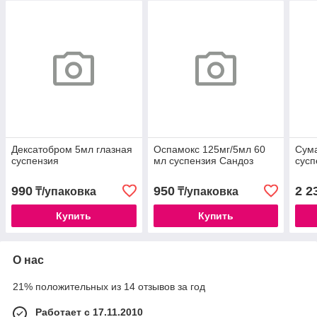
Дексатобром 5мл глазная
Оспамокс 125мг/5мл 60
Сума
суспензия
мл суспензия Сандоз
сусп
990
950
2 2
₸/упаковка
₸/упаковка
Купить
Купить
О нас
21% положительных из 14 отзывов за год
Работает с 17.11.2010