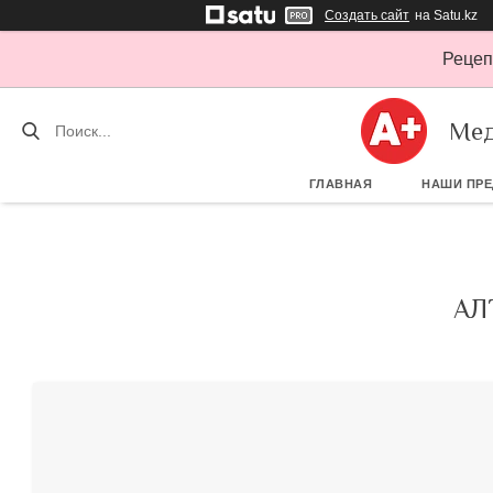
Создать сайт
на Satu.kz
Рецеп
Мед
ГЛАВНАЯ
НАШИ ПР
АЛ