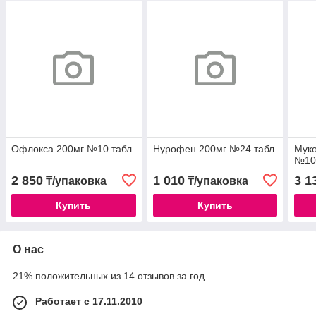
Офлокса 200мг №10 табл
Нурофен 200мг №24 табл
Муко
№10
2 850
1 010
3 1
₸/упаковка
₸/упаковка
Купить
Купить
О нас
21% положительных из 14 отзывов за год
Работает с 17.11.2010