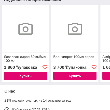
Лазолван сироп 30мг/5мл
Бронхипрет 100мл сироп
Амбр
100 мл
100 
1 860
3 700
1 6
₸/упаковка
₸/упаковка
Купить
Купить
О нас
21% положительных из 14 отзывов за год
Работает с 17.11.2010