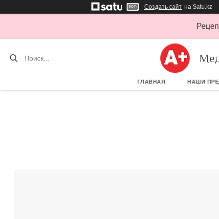
Создать сайт
на Satu.kz
Рецеп
Мед
ГЛАВНАЯ
НАШИ ПР