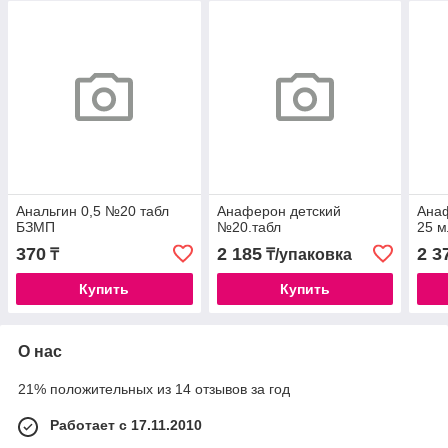
Анальгин 0,5 №20 табл
Анаферон детский
Анаф
БЗМП
№20.табл
25 м
370
2 185
2 3
₸
₸/упаковка
Купить
Купить
О нас
21% положительных из 14 отзывов за год
Работает с 17.11.2010