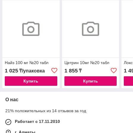
Найз 100 мг №20 табл
Цетрин 10мг №20 табл
Локс
1 025
1 855
1 4
₸/упаковка
₸
Купить
Купить
О нас
21% положительных из 14 отзывов за год
Работает с 17.11.2010
г. Алматы