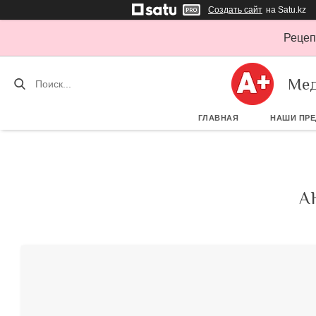
Создать сайт
на Satu.kz
Рецеп
Мед
ГЛАВНАЯ
НАШИ ПР
А