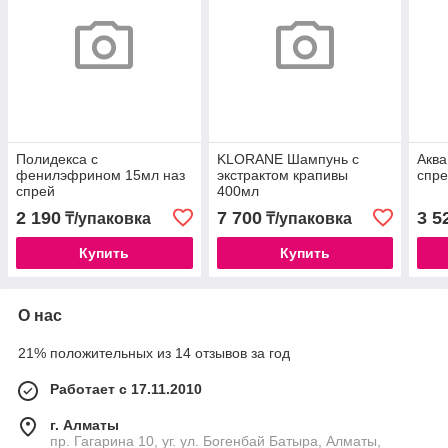
Полидекса с
KLORANE Шампунь с
Аква
фенилэфрином 15мл наз
экстрактом крапивы
спр
спрей
400мл
2 190
7 700
3 5
₸/упаковка
₸/упаковка
Купить
Купить
О нас
21% положительных из 14 отзывов за год
Работает с 17.11.2010
г. Алматы
пр. Гагарина 10, уг. ул. Богенбай Батыра, Алматы,