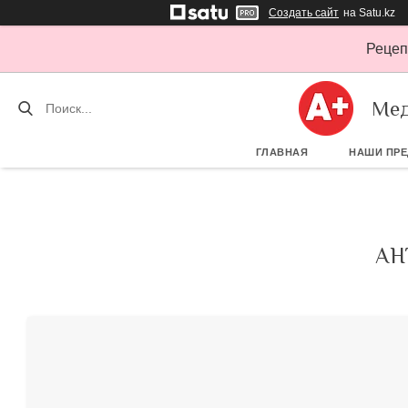
Создать сайт
на Satu.kz
Рецеп
Мед
ГЛАВНАЯ
НАШИ ПР
АН