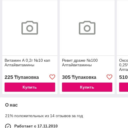
Витамин А 0,2г №10 кап
Ревит драже №100
Оксо
Алтайвитамины
Алтайвитамины
0,25
Алт
225
305
510
₸/упаковка
₸/упаковка
Купить
Купить
О нас
21% положительных из 14 отзывов за год
Работает с 17.11.2010