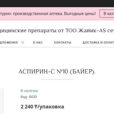
турно- производственная аптека. Выгодные цены!
В кат
ицинские препараты от ТОО Жайик-AS се
ЕДЛОЖЕНИЯ
О НАС
КОНТАКТЫ
ДОСТАВКА И ОПЛА
АСПИРИН-С №10 (БАЙЕР).
В наличии
Код:
4430
2 240 ₸/упаковка