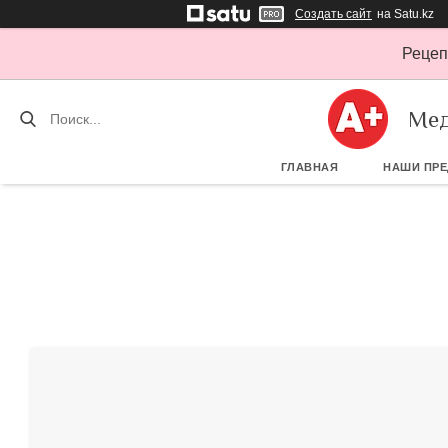
Создать сайт
на Satu.kz
Рецеп
Мед
ГЛАВНАЯ
НАШИ ПР